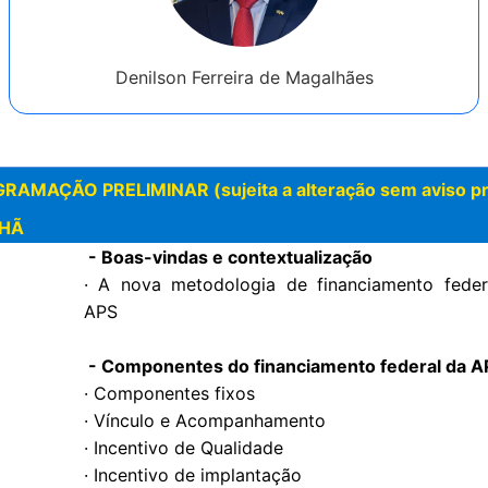
Denilson Ferreira de Magalhães
RAMAÇÃO PRELIMINAR (sujeita a alteração sem aviso pr
HÃ
- Boas-vindas e contextualização
· A nova metodologia de financiamento feder
APS
- Componentes do financiamento federal da A
· Componentes fixos
· Vínculo e Acompanhamento
· Incentivo de Qualidade
· Incentivo de implantação