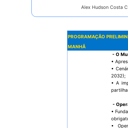
Alex Hudson Costa C
PROGRAMAÇÃO PRELIMINAR (
MANHÃ
- O Mun
• Apres
• Cenár
2032);
• A imp
partilha
- Oper
• Funda
obrigat
• Oper