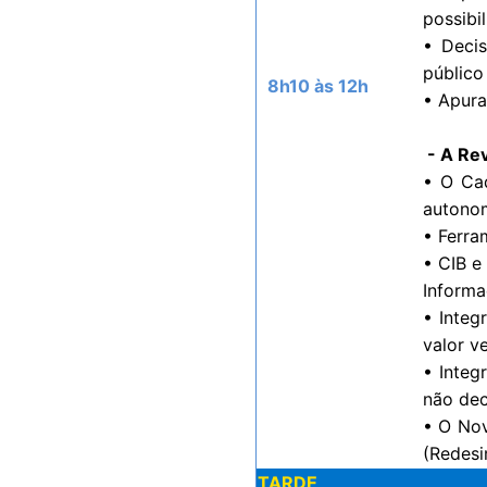
possibi
• Decis
público
8h10 às 12h
• Apura
- A Re
• O Cad
autonomi
• Ferra
• CIB e
Informaç
• Integ
valor v
• Integ
não dec
• O Nov
(Redesi
TARDE