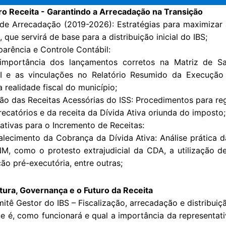
o Receita - Garantindo a Arrecadação na Transição
de Arrecadação (2019-2026): Estratégias para maximizar 
 que servirá de base para a distribuição inicial do IBS;
parência e Controle Contábil:
ortância dos lançamentos corretos na Matriz de Sa
I e as vinculações no Relatório Resumido da Execução
 a realidade fiscal do município;
 das Receitas Acessórias do ISS: Procedimentos para reg
precatórios e da receita da Dívida Ativa oriunda do imposto;
nativas para o Incremento de Receitas:
ecimento da Cobrança da Dívida Ativa: Análise prática da
M, como o protesto extrajudicial da CDA, a utilização d
ão pré-executória, entre outras;
tura, Governança e o Futuro da Receita
itê Gestor do IBS – Fiscalização, arrecadação e distribuiç
é, como funcionará e qual a importância da representati