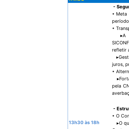
- Segur
•
Meta 
período,
•
Trans
▸A imp
SICONF
refletir
▸Gestão
juros, 
•
Alter
▸Fortal
pela CN
averbaç
- Estru
•
O Com
13h30 às 18h
▸O que 