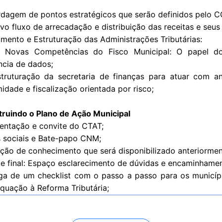
gem de pontos estratégicos que serão definidos pelo C
 fluxo de arrecadação e distribuição das receitas e seus e
amento e Estruturação das Administrações Tributárias:
vas Competências do Fisco Municipal: O papel do a
ência de dados;
ruturação da secretaria de finanças para atuar com an
idade e fiscalização orientada por risco;
ruindo o Plano de Ação Municipal
entação e convite do CTAT;
 sociais e Bate-papo CNM;
ação de conhecimento que será disponibilizado anteriormen
e final: Espaço esclarecimento de dúvidas e encaminhamen
ga de um checklist com o passo a passo para os municípi
quação à Reforma Tributária;