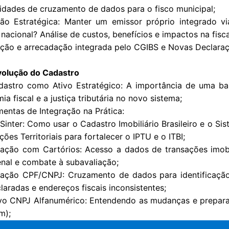
lidades de cruzamento de dados para o fisco municipal;
ão Estratégica: Manter um emissor próprio integrado v
 nacional? Análise de custos, benefícios e impactos na fisca
ção e arrecadação integrada pelo CGIBS e Novas Declaraç
volução do Cadastro
astro como Ativo Estratégico: A importância de uma bas
a fiscal e a justiça tributária no novo sistema;
mentas de Integração na Prática:
 Sinter: Como usar o Cadastro Imobiliário Brasileiro e o S
ões Territoriais para fortalecer o IPTU e o ITBI;
ração com Cartórios: Acesso a dados de transações imobi
enal e combate à subavaliação;
ração CPF/CNPJ: Cruzamento de dados para identificaçã
laradas e endereços fiscais inconsistentes;
o CNPJ Alfanumérico: Entendendo as mudanças e prepara
m);