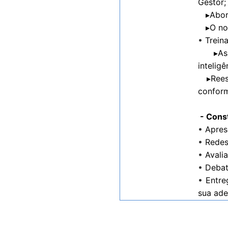
Gestor;
▸Aborda
▸O novo
•
Trein
▸As No
intelig
▸Reest
conform
- Const
•
Apres
•
Redes
•
Avali
•
Debat
•
Entre
sua ade