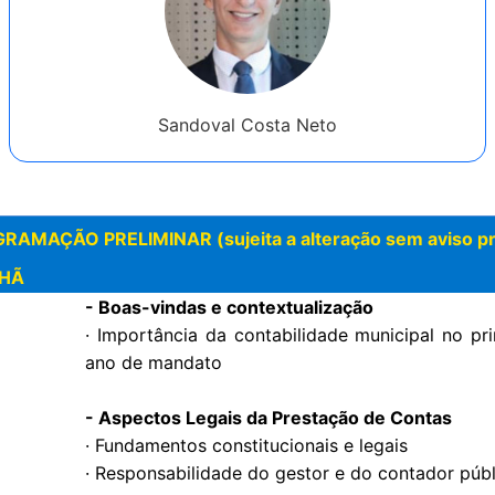
Sandoval Costa Neto
RAMAÇÃO PRELIMINAR (sujeita a alteração sem aviso pr
HÃ
- Boas-vindas e contextualização
· Importância da contabilidade municipal no pr
ano de mandato
- Aspectos Legais da Prestação de Contas
· Fundamentos constitucionais e legais
· Responsabilidade do gestor e do contador púb