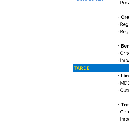
· Pro
- Cré
· Reg
· Reg
- Be
· Cri
· Imp
TARDE
- Lim
· MD
· Out
- Tra
· Con
· Imp