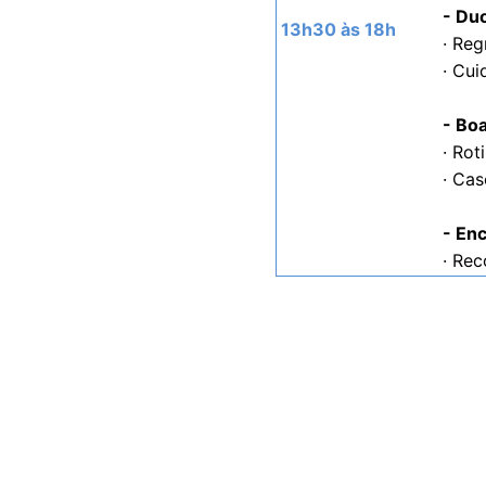
- Du
13h30 às 18h
· Reg
· Cui
- Boa
· Rot
· Cas
- En
· Re