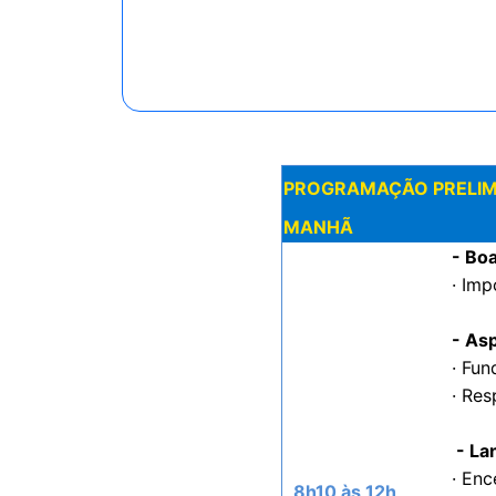
PROGRAMAÇÃO PRELIMINAR
MANHÃ
- Bo
· Imp
- As
· Fun
· Res
- La
· Enc
8h10 às 12h