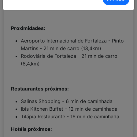
Localização Waze:
Clique aqui!
Proximidades:
Aeroporto Internacional de Fortaleza - Pinto
Martins - 21 min de carro (13,4km)
Rodoviária de Fortaleza - 21 min de carro
(8,4,km)
Restaurantes próximos:
Salinas Shopping - 6 min de caminhada
Ibis Kitchen Buffet - 12 min de caminhada
Tilápia Restaurante - 16 min de caminhada
Hotéis próximos: