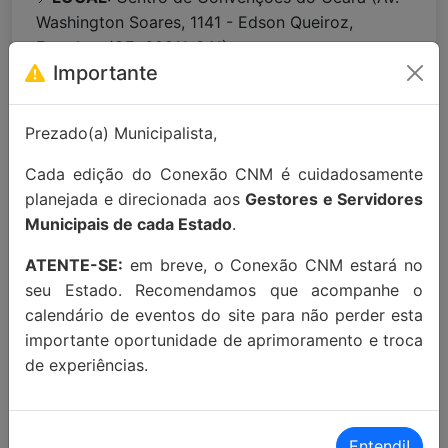
Washington Soares, 1141 - Edson Queiroz,
Fortaleza/CE, 60811-341)
Importante
Para maiores informações entre em
contato:
contato@conexaocnm.org.br
ou whats
Prezado(a) Municipalista,
app
(51) 9 9215-3439
.
Cada edição do Conexão CNM é cuidadosamente
Apoio Institucional:
planejada e direcionada aos
Gestores e Servidores
Municipais de cada Estado
.
ATENTE-SE:
em breve, o Conexão CNM estará no
seu Estado. Recomendamos que acompanhe o
calendário de eventos do site para não perder esta
importante oportunidade de aprimoramento e troca
MAIORES INFORMAÇÕES:
de experiências.
Localização Maps:
Clique aqui!
Entendi!