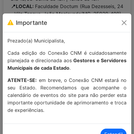
📍LOCAL:
Faculdade Doctum (Rua Dezesseis, 24
- Vila Tanque, João Monlevade/MG, 35930-408)
Importante
Para maiores informações entre em
Prezado(a) Municipalista,
contato:
contato@conexaocnm.org.br
ou whats
app
(51) 99215-3439
.
Cada edição do Conexão CNM é cuidadosamente
planejada e direcionada aos
Gestores e Servidores
Apoio Institucional:
Municipais de cada Estado
.
ATENTE-SE:
em breve, o Conexão CNM estará no
seu Estado. Recomendamos que acompanhe o
calendário de eventos do site para não perder esta
importante oportunidade de aprimoramento e troca
de experiências.
MAIORES INFORMAÇÕES:
Localização Maps:
Clique aqui!